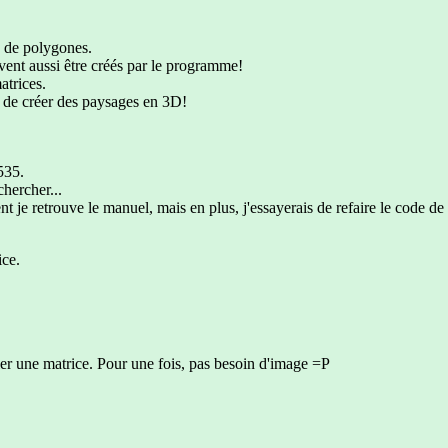
s de polygones.
uvent aussi être créés par le programme!
atrices.
i de créer des paysages en 3D!
535.
chercher...
t je retrouve le manuel, mais en plus, j'essayerais de refaire le code de 
ice.
ler une matrice. Pour une fois, pas besoin d'image =P