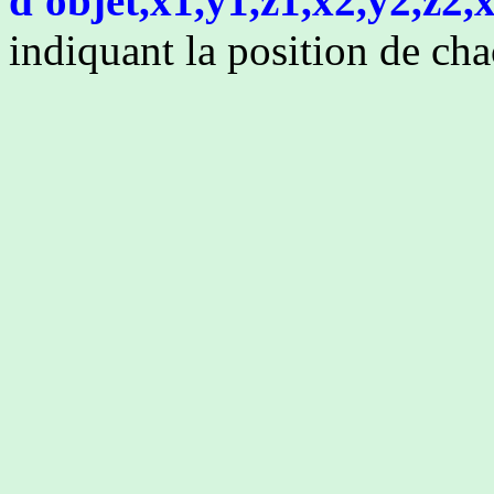
d'objet,x1,y1,z1,x2,y2,z2,
indiquant la position de cha