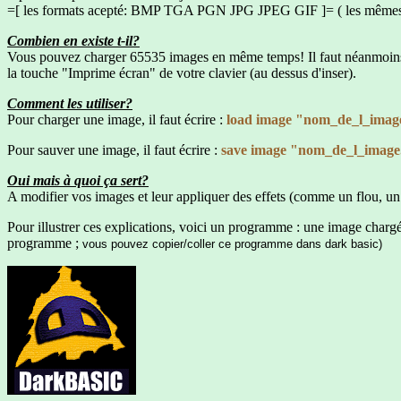
=[ les formats acepté: BMP TGA PGN JPG JPEG GIF ]= ( les mêmes 
Combien en existe t-il?
Vous pouvez charger 65535 images en même temps! Il faut néanmoins que
la touche "Imprime écran" de votre clavier (au dessus d'inser).
Comment les utiliser?
Pour charger une image, il faut écrire :
load image "nom_de_l_imag
Pour sauver une image, il faut écrire :
save image "nom_de_l_imag
Oui mais à quoi ça sert?
A modifier vos images et leur appliquer des effets (comme un flou, un
Pour illustrer ces explications, voici un programme : une image chargé
programme ;
vous pouvez copier/coller ce programme dans dark basic)