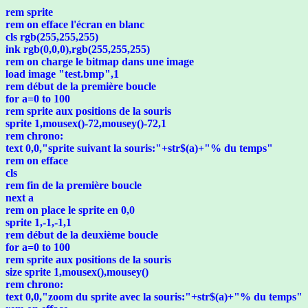
rem sprite
rem on efface l'écran en blanc
cls rgb(255,255,255)
ink rgb(0,0,0),rgb(255,255,255)
rem on charge le bitmap dans une image
load image "test.bmp",1
rem début de la première boucle
for a=0 to 100
rem sprite aux positions de la souris
sprite 1,mousex()-72,mousey()-72,1
rem chrono:
text 0,0,"sprite suivant la souris:"+str$(a)+"% du temps"
rem on efface
cls
rem fin de la première boucle
next a
rem on place le sprite en 0,0
sprite 1,-1,-1,1
rem début de la deuxième boucle
for a=0 to 100
rem sprite aux positions de la souris
size sprite 1,mousex(),mousey()
rem chrono:
text 0,0,"zoom du sprite avec la souris:"+str$(a)+"% du temps"