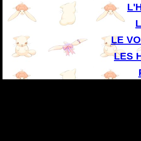
L'
L
LE V
LES 