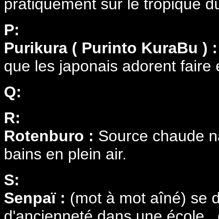
pratiquement sur le tropique d
P:
Purikura ( Purinto KuraBu ) 
que les japonais adorent faire 
Q:
R:
Rotenburo :
Source chaude nat
bains en plein air.
S:
Senpaï :
(mot à mot aîné) se d
d'ancienneté dans une école ,