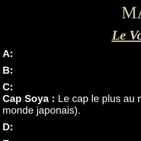
M
Le V
A:
B:
C:
Cap Soya :
Le cap le plus au 
monde japonais).
D: