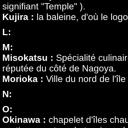
signifiant "Temple" ).
Kujira :
la baleine, d'où le lo
L:
M:
Misokatsu :
Spécialité culina
réputée du côté de Nagoya.
Morioka :
Ville du nord de l'îl
N:
O:
Okinawa :
chapelet d'îles cha