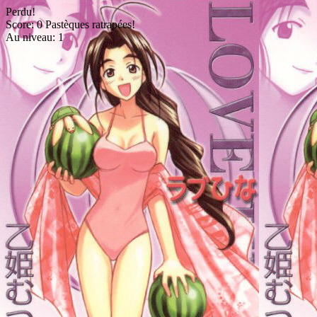
Perdu!
Score: 0 Pastèques ratrapées!
Au niveau: 1